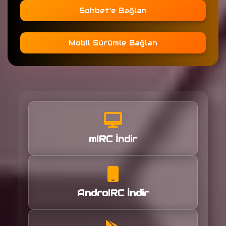
Sohbet'e Bağlan
Mobil Sürümle Bağlan
mIRC İndir
AndroIRC İndir