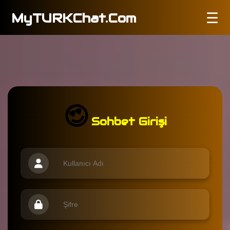
☰
MyTURKChat.Com
😍
Sohbet Girişi