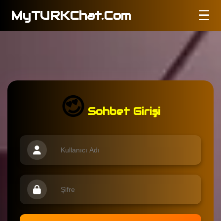
MyTURKChat.Com
☰
😍
Sohbet Girişi