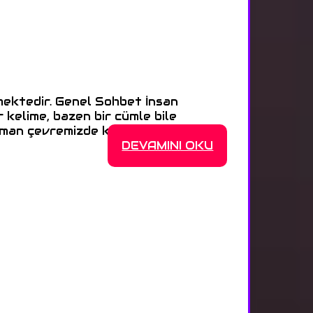
mektedir. Genel Sohbet İnsan
ir kelime, bazen bir cümle bile
man çevremizde konuşacak birini >>>
DEVAMINI OKU