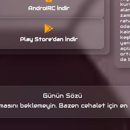
kuru
AndroIRC İndir
alan
zam
raha
oda
kalm
keş
Play Store'dan İndir
yan
açıl
orta
da 
Günün Sözü
amasını beklemeyin. Bazen cehalet için e