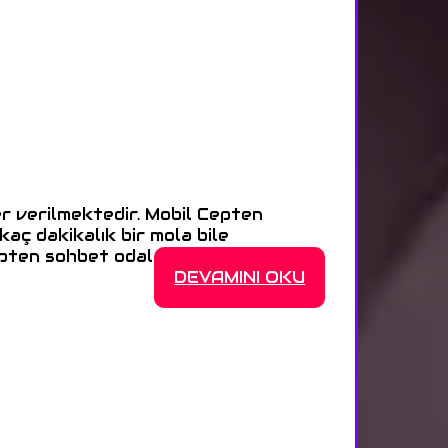
r verilmektedir. Mobil Cepten
aç dakikalık bir mola bile
epten sohbet odalarının >>>
DEVAMINI OKU