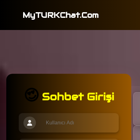
MyTURKChat.Com
😍
Sohbet Girişi