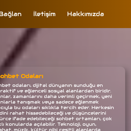
 Bağlan
İletişim
Hakkımızda
ohbet Odaları
hbet odaları, dijital dünyanın sunduğu en
raktif ve eğlenceli sosyal alanlardan biridir.
anlar, zamanlarını daha verimli geçirmek, yeni
anlarla tanışmak veya sadece eğlenmek
ıyla bu odaları sıklıkla tercih eder. Herkesin
dini rahat hissedebileceği ve düşüncelerini
ürce ifade edebileceği sohbet ortamları, çok
lı konularda açılabilir. Teknoloji, oyun,
hat, müzik, kültür gibi çeşitli alanlarda