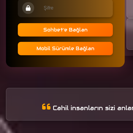
Sohbet'e Bağlan
Mobil Sürümle Bağlan
Cahil insanların sizi anl