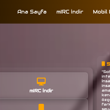
Ana Sayfa
mIRC İndir
Mobil
S
"So
inte
İns
ins
mIRC İndir
amac
ken
özg
fark
seya