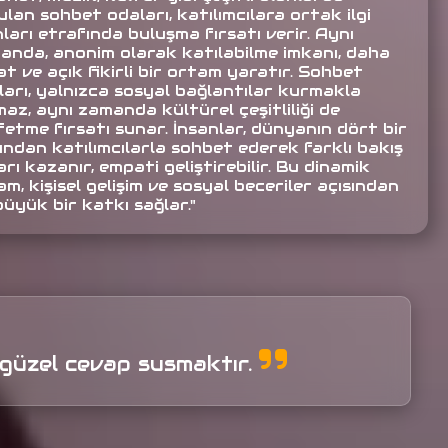
lan sohbet odaları, katılımcılara ortak ilgi
ları etrafında buluşma fırsatı verir. Aynı
anda, anonim olarak katılabilme imkanı, daha
t ve açık fikirli bir ortam yaratır. Sohbet
ları, yalnızca sosyal bağlantılar kurmakla
az, aynı zamanda kültürel çeşitliliği de
fetme fırsatı sunar. İnsanlar, dünyanın dört bir
ından katılımcılarla sohbet ederek farklı bakış
arı kazanır, empati geliştirebilir. Bu dinamik
m, kişisel gelişim ve sosyal beceriler açısından
büyük bir katkı sağlar."
n güzel cevap susmaktır.