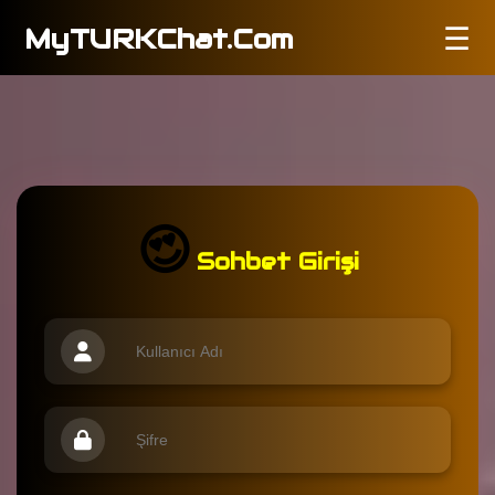
☰
MyTURKChat.Com
😍
Sohbet Girişi