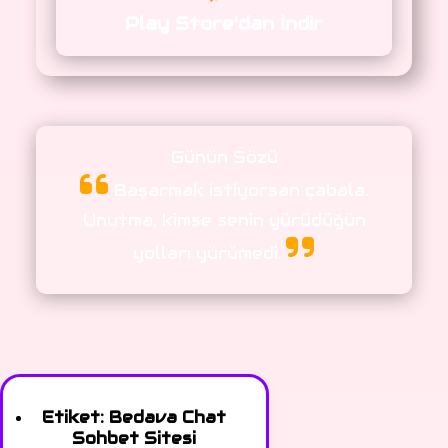
Play Store'dan İndir
Günün Sözü
Başarmak istiyorsan çabala.
Unutma, kimse senin yürüdüğün
yolları yürümedi.
Etiket:
Bedava Chat
Sohbet Sitesi