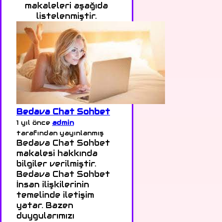
makaleleri aşağıda
listelenmiştir.
Bedava Chat Sohbet
1 yıl önce
admin
tarafından yayınlanmış
Bedava Chat Sohbet
makalesi hakkında
bilgiler verilmiştir.
Bedava Chat Sohbet
İnsan ilişkilerinin
temelinde iletişim
yatar. Bazen
duygularımızı