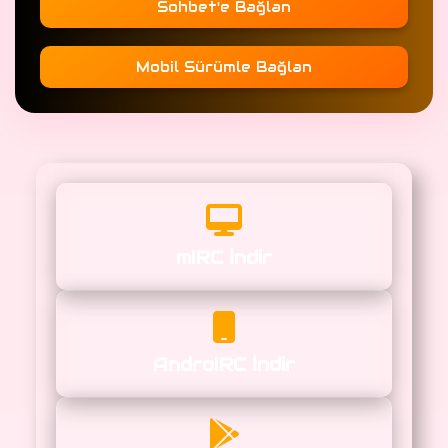
Sohbet'e Bağlan
Mobil Sürümle Bağlan
mIRC İndir
AndroIRC İndir