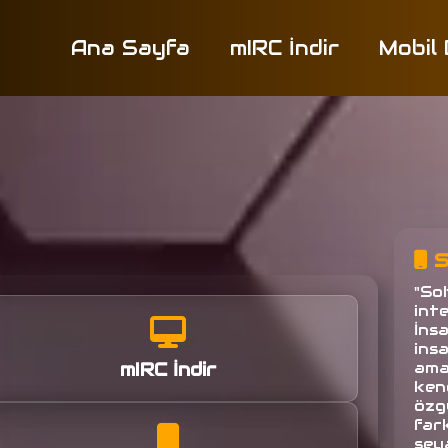
Ana Sayfa
mIRC İndir
Mobil
S
"So
inte
İns
ins
mIRC İndir
amac
ken
özg
fark
seya