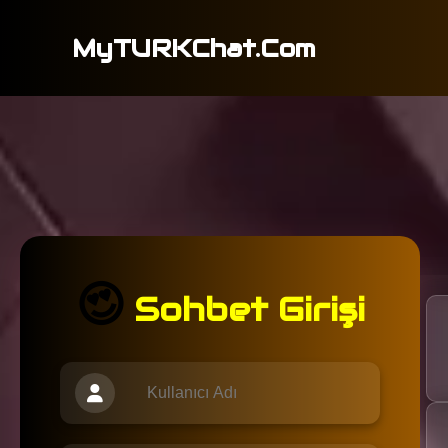
MyTURKChat.Com
😍
Sohbet Girişi