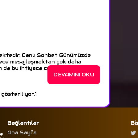
mektedir. Canlı Sohbet Günümüzde
adece mesajlaşmaktan çok daha
am da bu ihtiyaca cevap veren, >>>
DEVAMINI OKU
 gösteriliyor.
1
Bağlantılar
Bi
Ana Sayfa
ve