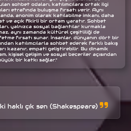
lan sohbet odaları, katılımcılara ortak ilgi
ları etrafında buluşma fırsatı verir. Aynı
anda, anonim olarak katılabilme imkanı, daha
t ve açık fikirli bir ortam yaratır. Sohbet
ları, yalnızca sosyal bağlantılar kurmakla
az, aynı zamanda kültürel çeşitliliği de
fetme fırsatı sunar. İnsanlar, dünyanın dört bir
ından katılımcılarla sohbet ederek farklı bakış
arı kazanır, empati geliştirebilir. Bu dinamik
m, kişisel gelişim ve sosyal beceriler açısından
büyük bir katkı sağlar."
 ki haklı çık sen (Shakespeare)