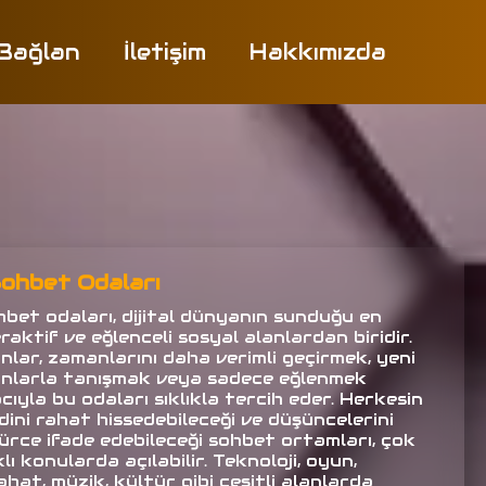
 Bağlan
İletişim
Hakkımızda
ohbet Odaları
hbet odaları, dijital dünyanın sunduğu en
raktif ve eğlenceli sosyal alanlardan biridir.
anlar, zamanlarını daha verimli geçirmek, yeni
anlarla tanışmak veya sadece eğlenmek
ıyla bu odaları sıklıkla tercih eder. Herkesin
dini rahat hissedebileceği ve düşüncelerini
ürce ifade edebileceği sohbet ortamları, çok
lı konularda açılabilir. Teknoloji, oyun,
hat, müzik, kültür gibi çeşitli alanlarda