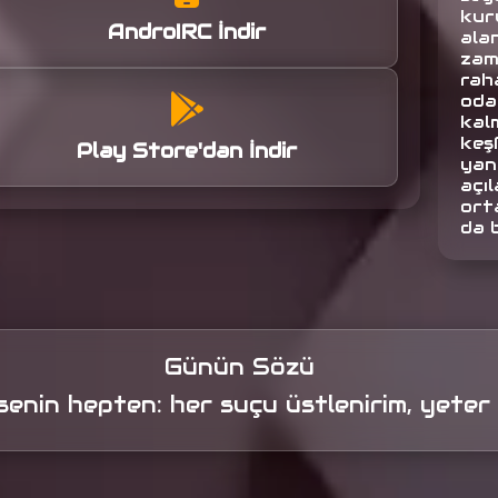
kuru
AndroIRC İndir
alan
zam
raha
oda
kalm
keş
Play Store'dan İndir
yan
açıl
orta
da 
Günün Sözü
senin hepten: her suçu üstlenirim, yeter