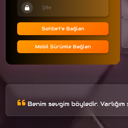
Sohbet'e Bağlan
Mobil Sürümle Bağlan
Benim sevgim böyledir. Varlığım 