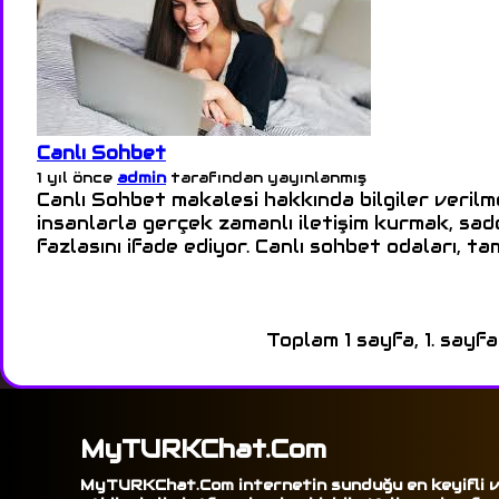
Canlı Sohbet
1 yıl önce
admin
tarafından yayınlanmış
Canlı Sohbet makalesi hakkında bilgiler veril
insanlarla gerçek zamanlı iletişim kurmak, s
fazlasını ifade ediyor. Canlı sohbet odaları, t
Toplam 1 sayfa, 1. sayfa
MyTURKChat.Com
MyTURKChat.Com internetin sunduğu en keyifli 