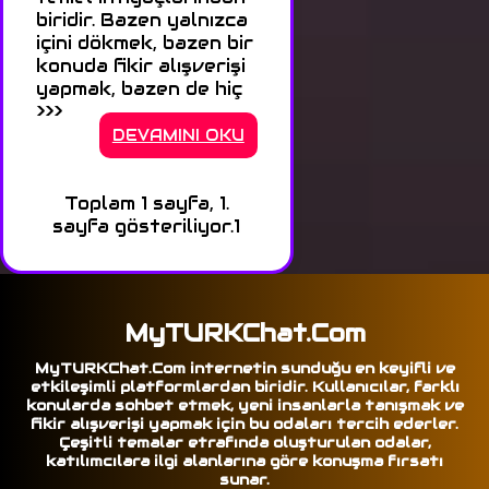
biridir. Bazen yalnızca
içini dökmek, bazen bir
konuda fikir alışverişi
yapmak, bazen de hiç
>>>
DEVAMINI OKU
Toplam 1 sayfa, 1.
sayfa gösteriliyor.
1
MyTURKChat.Com
MyTURKChat.Com internetin sunduğu en keyifli ve
etkileşimli platformlardan biridir. Kullanıcılar, farklı
konularda sohbet etmek, yeni insanlarla tanışmak ve
fikir alışverişi yapmak için bu odaları tercih ederler.
Çeşitli temalar etrafında oluşturulan odalar,
katılımcılara ilgi alanlarına göre konuşma fırsatı
sunar.