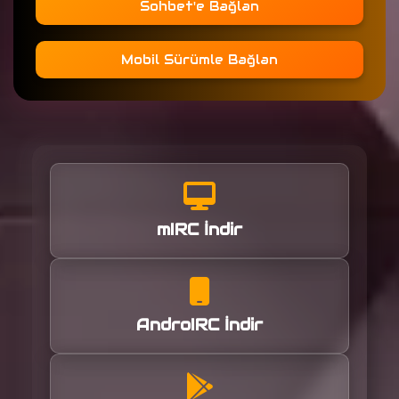
Sohbet'e Bağlan
Mobil Sürümle Bağlan
mIRC İndir
AndroIRC İndir