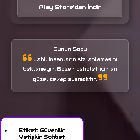
Play Store'dan İndir
Günün Sözü
Cahil insanların sizi anlamasını
beklemeyin. Bazen cehalet için en
güzel cevap susmaktır.
Etiket:
Güvenilir
Yetişkin Sohbet