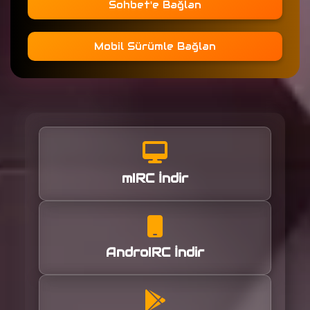
Sohbet'e Bağlan
Mobil Sürümle Bağlan
mIRC İndir
AndroIRC İndir