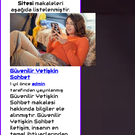
Sitesi
makaleleri
aşağıda listelenmiştir.
Güvenilir Yetişkin
Sohbet
1 yıl önce
admin
tarafından yayınlanmış
Güvenilir Yetişkin
Sohbet makalesi
hakkında bilgiler ele
alınmıştır. Güvenilir
Yetişkin Sohbet
İletişim, insanın en
temel ihtiyaçlarından