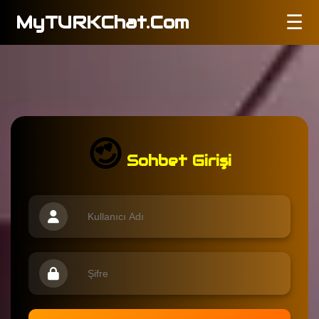
MyTURKChat.Com
☰
😍
Sohbet Girişi