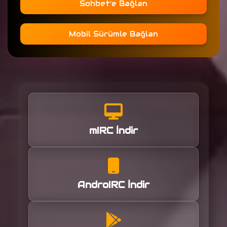
Sohbet'e Bağlan
Mobil Sürümle Bağlan
mIRC İndir
AndroIRC İndir