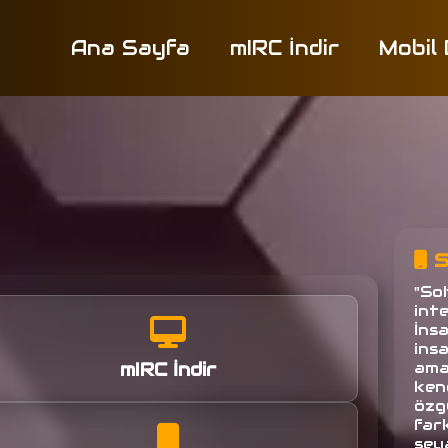
Ana Sayfa
mIRC İndir
Mobil
S
"So
inte
İns
ins
mIRC İndir
amac
ken
özg
fark
seya