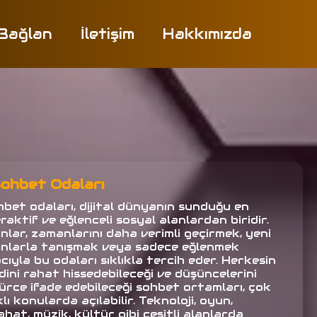
 Bağlan
İletişim
Hakkımızda
ohbet Odaları
hbet odaları, dijital dünyanın sunduğu en
raktif ve eğlenceli sosyal alanlardan biridir.
anlar, zamanlarını daha verimli geçirmek, yeni
anlarla tanışmak veya sadece eğlenmek
ıyla bu odaları sıklıkla tercih eder. Herkesin
dini rahat hissedebileceği ve düşüncelerini
ürce ifade edebileceği sohbet ortamları, çok
lı konularda açılabilir. Teknoloji, oyun,
hat, müzik, kültür gibi çeşitli alanlarda