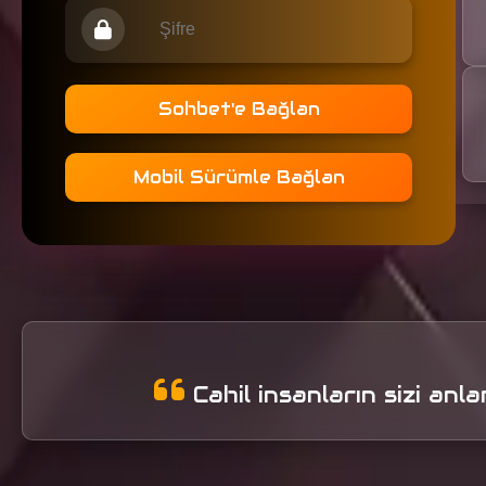
Sohbet'e Bağlan
Mobil Sürümle Bağlan
Cahil insanların sizi anl