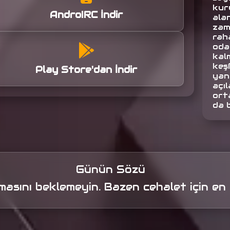
kuru
AndroIRC İndir
alan
zam
raha
oda
kalm
keş
Play Store'dan İndir
yan
açıl
orta
da 
Günün Sözü
amasını beklemeyin. Bazen cehalet için e