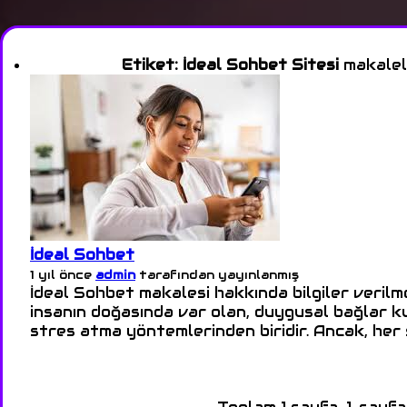
Etiket:
İdeal Sohbet Sitesi
makalele
İdeal Sohbet
1 yıl önce
admin
tarafından yayınlanmış
İdeal Sohbet makalesi hakkında bilgiler veril
insanın doğasında var olan, duygusal bağlar ku
stres atma yöntemlerinden biridir. Ancak, her s