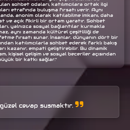
lan sohbet odaları, katılımcılara ortak ilgi
ları etrafında buluşma fırsatı verir. Aynı
anda, anonim olarak katılabilme imkanı, daha
t ve açık fikirli bir ortam yaratır. Sohbet
ları, yalnızca sosyal bağlantılar kurmakla
az, aynı zamanda kültürel çeşitliliği de
fetme fırsatı sunar. İnsanlar, dünyanın dört bir
ından katılımcılarla sohbet ederek farklı bakış
arı kazanır, empati geliştirebilir. Bu dinamik
m, kişisel gelişim ve sosyal beceriler açısından
büyük bir katkı sağlar."
n güzel cevap susmaktır.