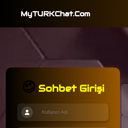
MyTURKChat.Com
😍
Sohbet Girişi