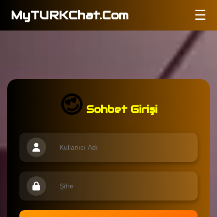
MyTURKChat.Com
☰
😍
Sohbet Girişi