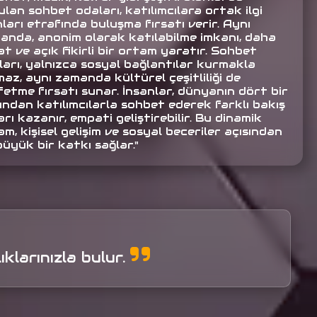
lan sohbet odaları, katılımcılara ortak ilgi
ları etrafında buluşma fırsatı verir. Aynı
anda, anonim olarak katılabilme imkanı, daha
t ve açık fikirli bir ortam yaratır. Sohbet
ları, yalnızca sosyal bağlantılar kurmakla
az, aynı zamanda kültürel çeşitliliği de
fetme fırsatı sunar. İnsanlar, dünyanın dört bir
ından katılımcılarla sohbet ederek farklı bakış
arı kazanır, empati geliştirebilir. Bu dinamik
m, kişisel gelişim ve sosyal beceriler açısından
büyük bir katkı sağlar."
ıklarınızla bulur.