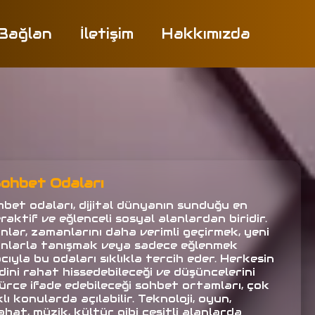
 Bağlan
İletişim
Hakkımızda
ohbet Odaları
hbet odaları, dijital dünyanın sunduğu en
raktif ve eğlenceli sosyal alanlardan biridir.
anlar, zamanlarını daha verimli geçirmek, yeni
anlarla tanışmak veya sadece eğlenmek
ıyla bu odaları sıklıkla tercih eder. Herkesin
dini rahat hissedebileceği ve düşüncelerini
ürce ifade edebileceği sohbet ortamları, çok
lı konularda açılabilir. Teknoloji, oyun,
hat, müzik, kültür gibi çeşitli alanlarda