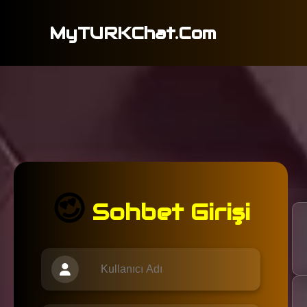
MyTURKChat.Com
😍
Sohbet Girişi