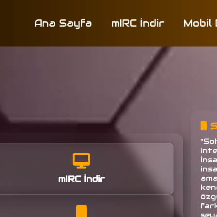
Ana Sayfa
mIRC İndir
Mobil
S
"So
inte
İns
ins
mIRC İndir
amac
ken
özg
fark
seya