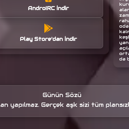
kuru
AndroIRC İndir
alan
zam
raha
oda
kalm
keş
Play Store'dan İndir
yan
açıl
orta
da 
Günün Sözü
an yapılmaz. Gerçek aşk sizi tüm plansızl