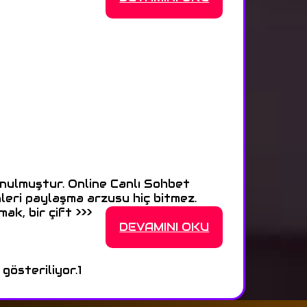
unulmuştur. Online Canlı Sohbet
nleri paylaşma arzusu hiç bitmez.
ak, bir çift >>>
DEVAMINI OKU
 gösteriliyor.
1