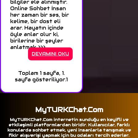
bilgiler ele alınmıştır.
Online Sohbet İnsan
her zaman bir ses, bir
kelime, bir dost eli
arar. Hayatın içinde
öyle anlar olur ki,
birilerine bir şeyler
anlatmak >>>
DEVAMINI OKU
Toplam 1 sayfa, 1.
sayfa gösteriliyor.
1
MyTURKChat.Com
MyTURKChat.Com internetin sunduğu en keyifli ve
etkileşimli platformlardan biridir. Kullanıcılar, farklı
konularda sohbet etmek, yeni insanlarla tanışmak ve
fikir alışverişi yapmak için bu odaları tercih ederler.