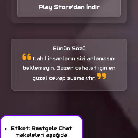
Play Store'dan İndir
Günün Sözü
Cahil insanların sizi anlamasını
beklemeyin. Bazen cehalet için en
güzel cevap susmaktır.
Etiket:
Rastgele Chat
makaleleri aşağıda