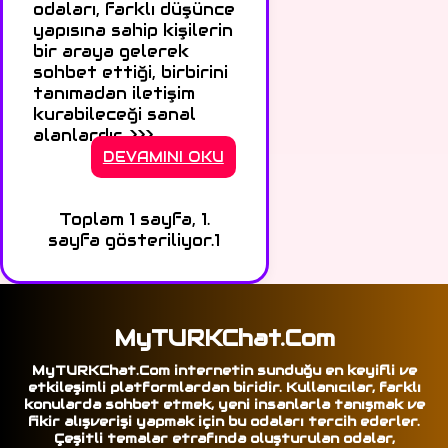
odaları, farklı düşünce
yapısına sahip kişilerin
bir araya gelerek
sohbet ettiği, birbirini
tanımadan iletişim
kurabileceği sanal
alanlardır. >>>
DEVAMINI OKU
Toplam 1 sayfa, 1.
sayfa gösteriliyor.
1
MyTURKChat.Com
MyTURKChat.Com internetin sunduğu en keyifli ve
etkileşimli platformlardan biridir. Kullanıcılar, farklı
konularda sohbet etmek, yeni insanlarla tanışmak ve
fikir alışverişi yapmak için bu odaları tercih ederler.
Çeşitli temalar etrafında oluşturulan odalar,