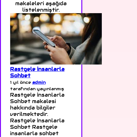
makaleleri aşağıda
listelenmiştir.
Rastgele İnsanlarla
Sohbet
1 yıl önce
admin
tarafından yayınlanmış
Rastgele İnsanlarla
Sohbet makalesi
hakkında bilgiler
verilmektedir.
Rastgele İnsanlarla
Sohbet Rastgele
insanlarla sohbet