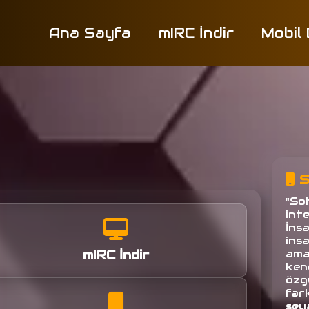
Ana Sayfa
mIRC İndir
Mobil
S
"So
inte
İns
ins
mIRC İndir
amac
ken
özg
fark
seya