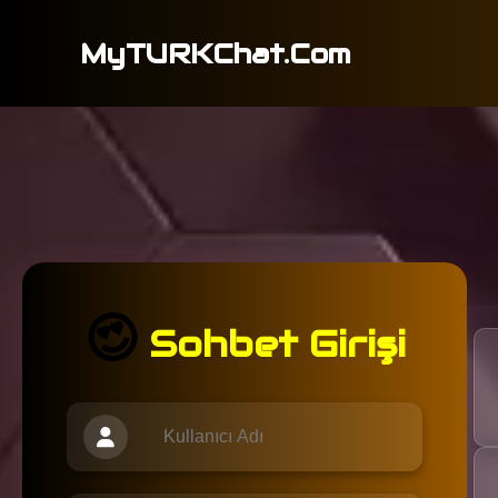
MyTURKChat.Com
😍
Sohbet Girişi