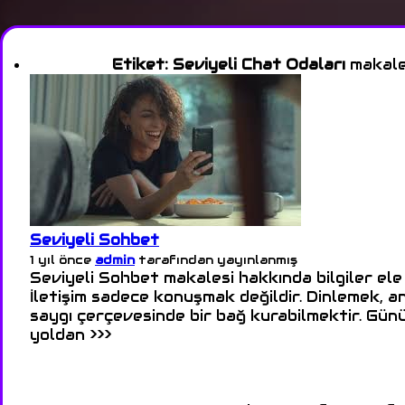
Etiket:
Seviyeli Chat Odaları
makalel
Seviyeli Sohbet
1 yıl önce
admin
tarafından yayınlanmış
Seviyeli Sohbet makalesi hakkında bilgiler ele
İletişim sadece konuşmak değildir. Dinlemek, a
saygı çerçevesinde bir bağ kurabilmektir. Gün
yoldan >>>