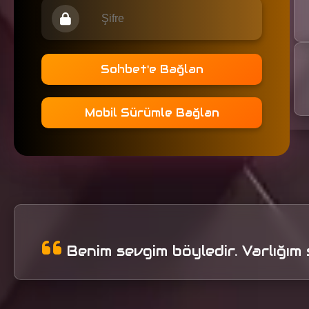
Sohbet'e Bağlan
Mobil Sürümle Bağlan
Benim sevgim böyledir. Varlığım 