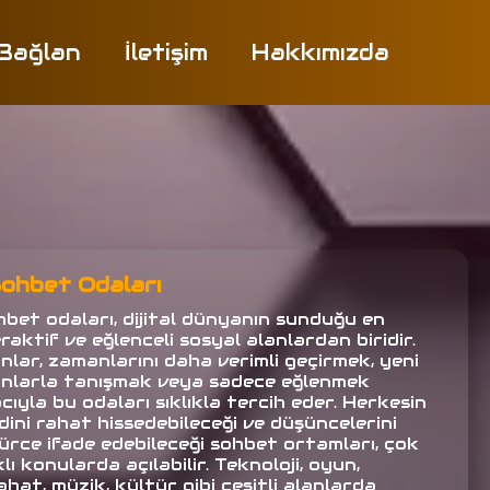
 Bağlan
İletişim
Hakkımızda
ohbet Odaları
hbet odaları, dijital dünyanın sunduğu en
raktif ve eğlenceli sosyal alanlardan biridir.
anlar, zamanlarını daha verimli geçirmek, yeni
anlarla tanışmak veya sadece eğlenmek
ıyla bu odaları sıklıkla tercih eder. Herkesin
dini rahat hissedebileceği ve düşüncelerini
ürce ifade edebileceği sohbet ortamları, çok
lı konularda açılabilir. Teknoloji, oyun,
hat, müzik, kültür gibi çeşitli alanlarda