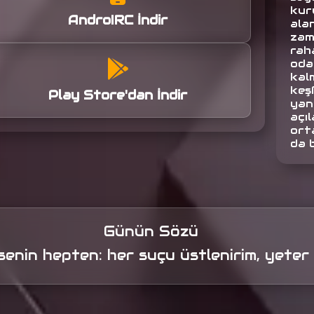
kuru
AndroIRC İndir
alan
zam
raha
oda
kalm
keş
Play Store'dan İndir
yan
açıl
orta
da 
Günün Sözü
senin hepten: her suçu üstlenirim, yeter