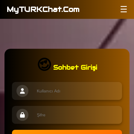
MyTURKChat.Com
☰
😍
Sohbet Girişi