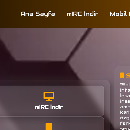
Ana Sayfa
mIRC İndir
Mobil
S
"So
inte
İns
ins
mIRC İndir
amac
ken
özg
fark
seya