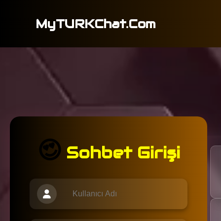
MyTURKChat.Com
😍
Sohbet Girişi