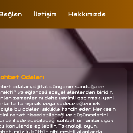
 Bağlan
İletişim
Hakkımızda
ohbet Odaları
hbet odaları, dijital dünyanın sunduğu en
raktif ve eğlenceli sosyal alanlardan biridir.
anlar, zamanlarını daha verimli geçirmek, yeni
anlarla tanışmak veya sadece eğlenmek
ıyla bu odaları sıklıkla tercih eder. Herkesin
dini rahat hissedebileceği ve düşüncelerini
ürce ifade edebileceği sohbet ortamları, çok
lı konularda açılabilir. Teknoloji, oyun,
hat, müzik, kültür gibi çeşitli alanlarda