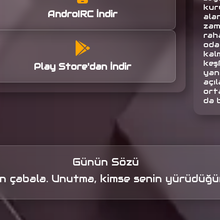
kuru
AndroIRC İndir
alan
zam
raha
oda
kalm
keş
Play Store'dan İndir
yan
açıl
orta
da 
Günün Sözü
 çabala. Unutma, kimse senin yürüdüğün