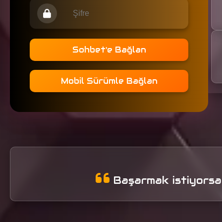
Sohbet'e Bağlan
Mobil Sürümle Bağlan
Başarmak istiyorsan