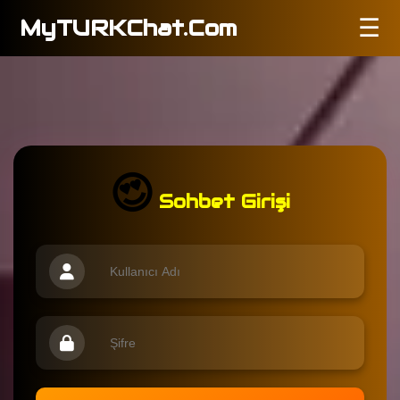
MyTURKChat.Com
☰
😍
Sohbet Girişi