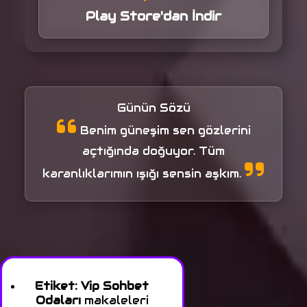
Play Store'dan İndir
Günün Sözü
Benim güneşim sen gözlerini
açtığında doğuyor. Tüm
karanlıklarımın ışığı sensin aşkım.
Etiket:
Vip Sohbet
Odaları
makaleleri