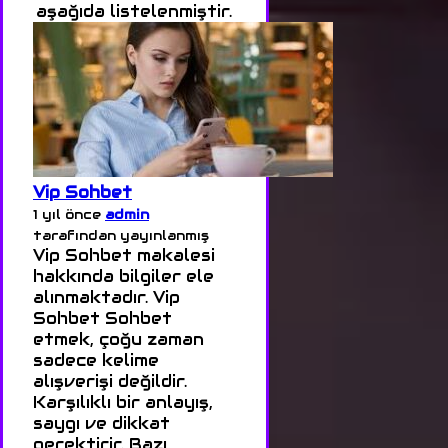
aşağıda listelenmiştir.
Vip Sohbet
1 yıl önce
admin
tarafından yayınlanmış
Vip Sohbet makalesi
hakkında bilgiler ele
alınmaktadır. Vip
Sohbet Sohbet
etmek, çoğu zaman
sadece kelime
alışverişi değildir.
Karşılıklı bir anlayış,
saygı ve dikkat
gerektirir. Bazı