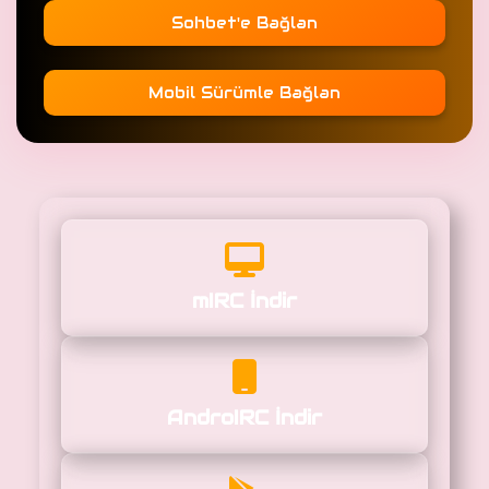
Sohbet'e Bağlan
Mobil Sürümle Bağlan
mIRC İndir
AndroIRC İndir