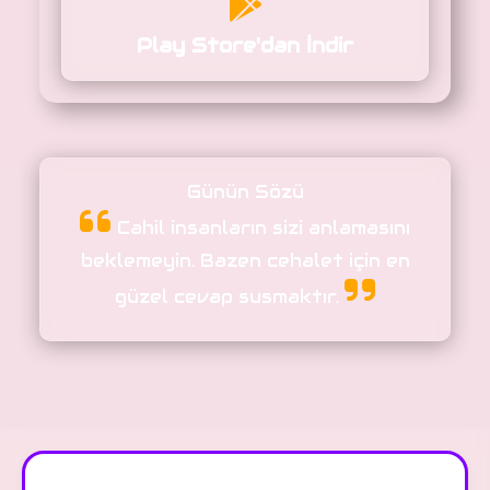
Play Store'dan İndir
Günün Sözü
Cahil insanların sizi anlamasını
beklemeyin. Bazen cehalet için en
güzel cevap susmaktır.