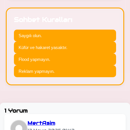
Sohbet Kuralları
Saygılı olun.
Küfür ve hakaret yasaktır.
Flood yapmayın.
Reklam yapmayın.
1 Yorum
MertAsim