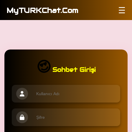
☰
MyTURKChat.Com
😍
Sohbet Girişi