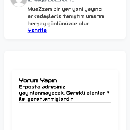
12 Mayıs 2025 01:42
MuaZzam bir yer yeni yayıncı
arkadaşlarla tanıştım umarım
herşey gönlünüzce olur
Yanıtla
Yorum Yapın
E-posta adresiniz
yayınlanmayacak.
Gerekli alanlar
*
ile işaretlenmişlerdir