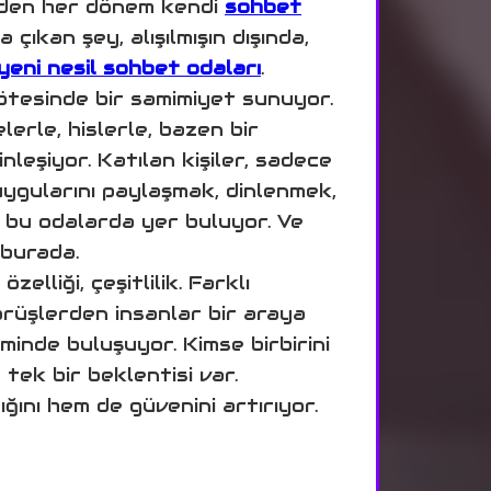
üzden her dönem kendi
sohbet
 çıkan şey, alışılmışın dışında,
yeni nesil sohbet odaları
.
 ötesinde bir samimiyet sunuyor.
lerle, hislerle, bazen bir
nleşiyor. Katılan kişiler, sadece
uygularını paylaşmak, dinlenmek,
 bu odalarda yer buluyor. Ve
 burada.
özelliği, çeşitlilik. Farklı
görüşlerden insanlar bir araya
inde buluşuyor. Kimse birbirini
tek bir beklentisi var.
ğını hem de güvenini artırıyor.