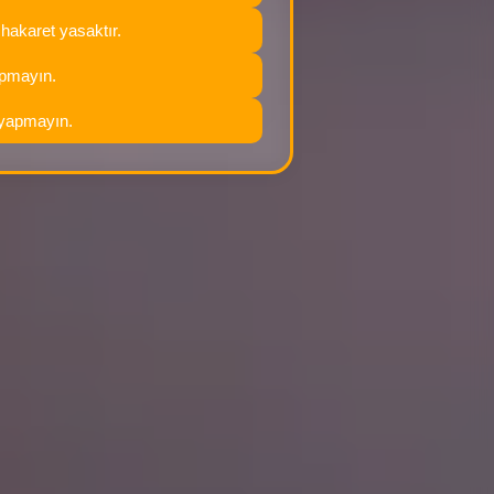
 hakaret yasaktır.
apmayın.
yapmayın.