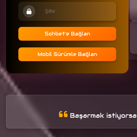
Sohbet'e Bağlan
Mobil Sürümle Bağlan
Başarmak istiyorsan