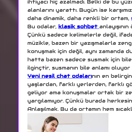
ihtiyacı hiç azalmadı. Belki de bu y
alanlarını yarattı. Bugün ise karşımıza
daha dinamik, daha renkli bir ortam,
Bu odalar,
klasik sohbet
anlayışının
Çünkü sadece kelimelerle değil, ifade
müzikle, bazen bir yazışmalarla zengi
konuşmak için değil, aynı zamanda d
hatta bazen sadece susmak için bile
ilginçtir, susmanın bile anlamı oluyor
Yeni nesil chat odaları
nın en belirgin 
yaşlardan, farklı yerlerden, farklı 
geliyor ama konuşmalar ortak bir zem
yargılamıyor. Çünkü burada herkesin 
Anlaşılmak. Bu da ortamın hem sıcaklı