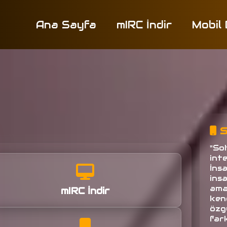
Ana Sayfa
mIRC İndir
Mobil
S
"So
inte
İns
ins
amac
mIRC İndir
ken
özg
fark