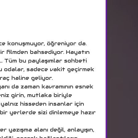
ce konuşmuyor, öğreniyor da.
 bir filmden bahsediyor. Hayatın
er… Tüm bu paylaşımlar sohbeti
bu odalar, sadece vakit geçirmek
raç haline geliyor.
 yanı da zaman kavramının esnek
iz girin, mutlaka biriyle
yalnız hisseden insanlar için
 bir yerlerde sizi dinlemeye hazır
er yazışma alanı değil, anlayışın,