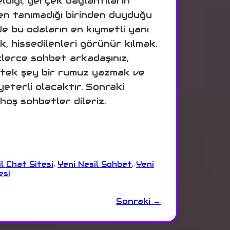
eldiği, gerçek bağlantıların
zen tanımadığı birinden duyduğu
de bu odaların en kıymetli yanı
, hissedilenleri görünür kılmak.
lerce sohbet arkadaşınız,
n tek şey bir rumuz yazmak ve
terli olacaktır. Sonraki
oş sohbetler dileriz.
l Chat Sitesi
,
Yeni Nesil Sohbet
,
Yeni
esi
Sonraki →