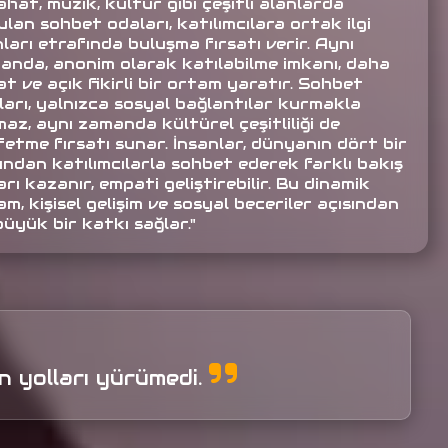
hat, müzik, kültür gibi çeşitli alanlarda
lan sohbet odaları, katılımcılara ortak ilgi
ları etrafında buluşma fırsatı verir. Aynı
anda, anonim olarak katılabilme imkanı, daha
t ve açık fikirli bir ortam yaratır. Sohbet
ları, yalnızca sosyal bağlantılar kurmakla
az, aynı zamanda kültürel çeşitliliği de
fetme fırsatı sunar. İnsanlar, dünyanın dört bir
ından katılımcılarla sohbet ederek farklı bakış
arı kazanır, empati geliştirebilir. Bu dinamik
m, kişisel gelişim ve sosyal beceriler açısından
büyük bir katkı sağlar."
 yolları yürümedi.