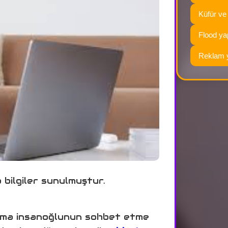
Küfür ve
Flood y
Reklam 
bilgiler sunulmuştur.
i ama insanoğlunun sohbet etme