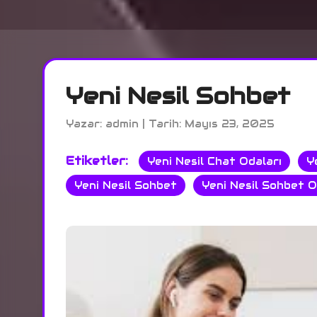
Yeni Nesil Sohbet
Yazar: admin | Tarih: Mayıs 23, 2025
Etiketler:
Yeni Nesil Chat Odaları
Y
Yeni Nesil Sohbet
Yeni Nesil Sohbet O