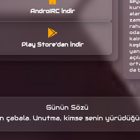
seya
kuru
AndroIRC İndir
alan
zam
raha
oda
kalm
Play Store'dan İndir
keş
yan
açıl
orta
da 
Günün Sözü
 çabala. Unutma, kimse senin yürüdüğün