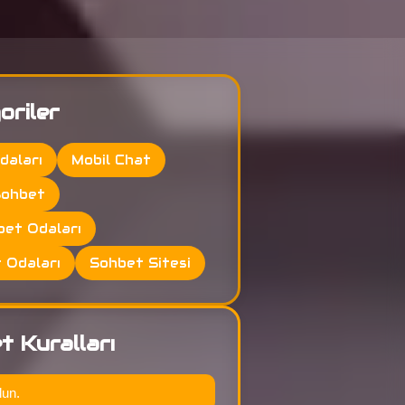
oriler
daları
Mobil Chat
Sohbet
et Odaları
 Odaları
Sohbet Sitesi
t Kuralları
lun.