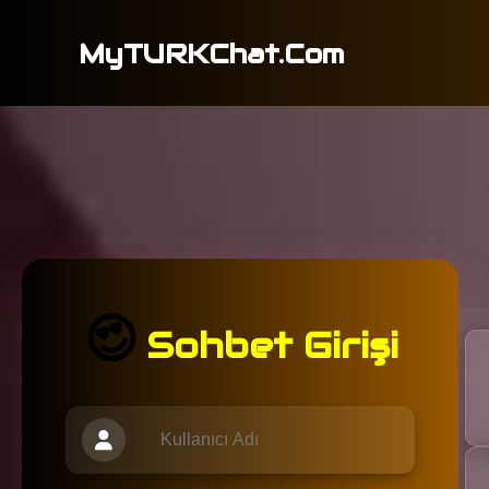
MyTURKChat.Com
😍
Sohbet Girişi