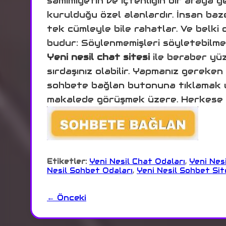
samimiyetin ve içtenliğin bir araya g
kurulduğu özel alanlardır. İnsan ba
tek cümleyle bile rahatlar. Ve belki 
budur: Söylenmemişleri söyletebilmek
Yeni nesil chat sitesi
ile beraber yüz
sırdaşınız olabilir. Yapmanız gereke
sohbete bağlan butonuna tıklamak ye
makalede görüşmek üzere. Herkese h
Etiketler:
Yeni Nesil Chat Odaları
,
Yeni Nesi
Nesil Sohbet Odaları
,
Yeni Nesil Sohbet Sit
← Önceki