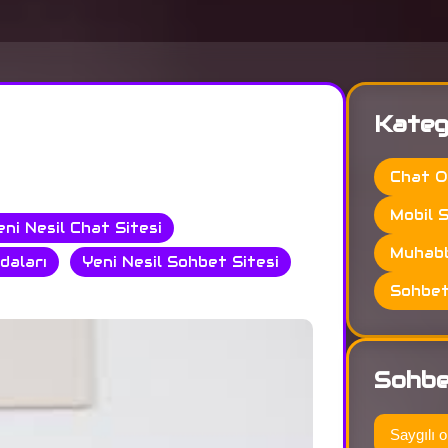
Kateg
Chat O
Mobil 
eni Nesil Chat Sitesi
Muhabb
daları
Yeni Nesil Sohbet Sitesi
Sohbet
Sohbe
Saygılı o